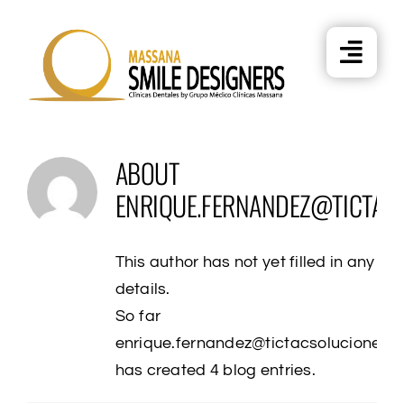
Skip
to
content
ABOUT
ENRIQUE.FERNANDEZ@TICTAC
This author has not yet filled in any
details.
So far
enrique.fernandez@tictacsoluciones.
has created 4 blog entries.