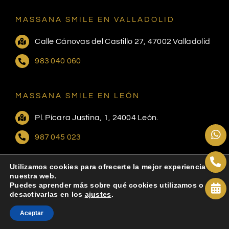
MASSANA SMILE EN VALLADOLID
Calle Cánovas del Castillo 27, 47002 Valladolid
983 040 060
MASSANA SMILE EN LEÓN
Pl. Pícara Justina, 1, 24004 León.
987 045 023
Utilizamos cookies para ofrecerte la mejor experiencia en
AVISO LEGAL
|
POLÍTICA DE PRIVACIDAD
nuestra web.
|
COOKIES
Puedes aprender más sobre qué cookies utilizamos o
desactivarlas en los
ajustes
.
Aceptar