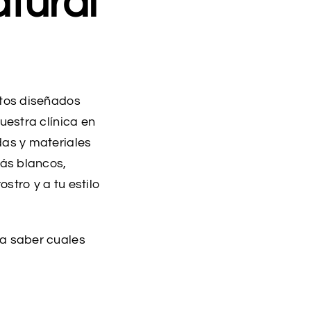
tural
ntos diseñados
uestra clínica en
das y materiales
ás blancos,
stro y a tu estilo
ra saber cuales