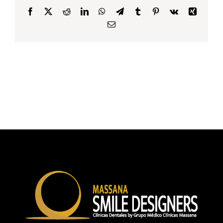
Facebook
X
Reddit
LinkedIn
WhatsApp
Telegram
Tumblr
Pinterest
Vk
Xing
Email