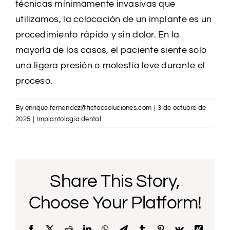
técnicas mínimamente invasivas que
utilizamos, la colocación de un implante es un
procedimiento rápido y sin dolor. En la
mayoría de los casos, el paciente siente solo
una ligera presión o molestia leve durante el
proceso.
By
enrique.fernandez@tictacsoluciones.com
|
3 de octubre de
2025
|
Implantología dental
Share This Story,
Choose Your Platform!
Facebook
X
Reddit
LinkedIn
WhatsApp
Telegram
Tumblr
Pinterest
Vk
Xing