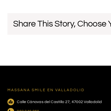
Share This Story, Choose 
MASSANA SMILE EN VALLADOLID
Calle Cánovas del Castillo 27, 47002 Valladolid