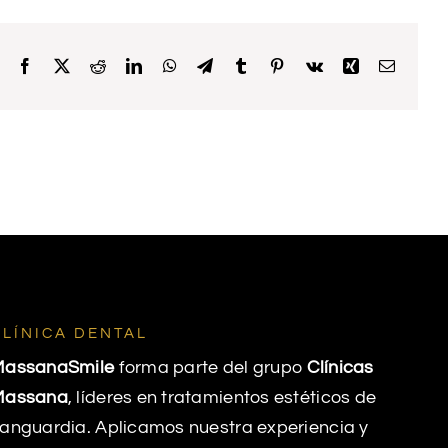
Facebook
X
Reddit
LinkedIn
WhatsApp
Telegram
Tumblr
Pinterest
Vk
Xing
Email
CLÍNICA DENTAL
MassanaSmile
forma parte del grupo
Clínicas
Massana
, líderes en tratamientos estéticos de
anguardia. Aplicamos nuestra experiencia y