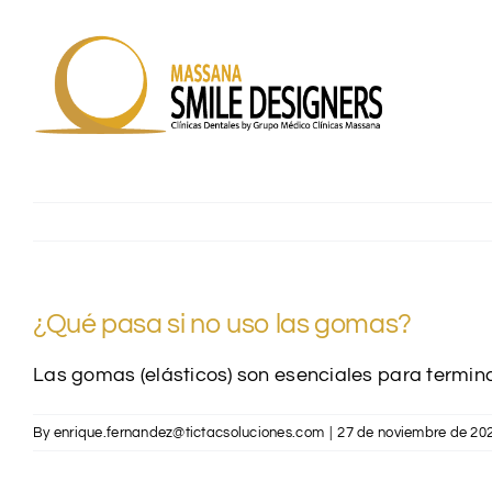
Skip
to
content
¿Qué pasa si no uso las gomas?
Las gomas (elásticos) son esenciales para termina
By
enrique.fernandez@tictacsoluciones.com
|
27 de noviembre de 20