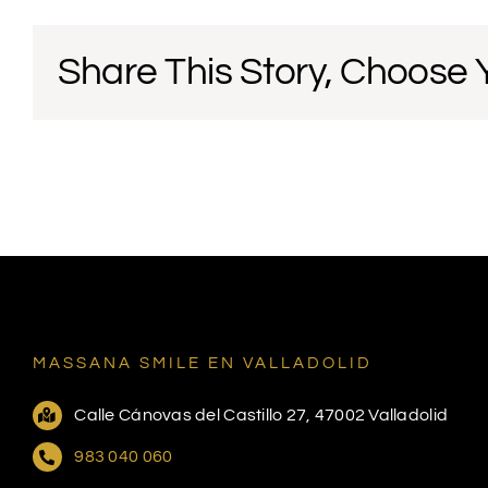
Share This Story, Choose 
MASSANA SMILE EN VALLADOLID
Calle Cánovas del Castillo 27, 47002 Valladolid
983 040 060