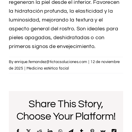
regeneran la piel desde el interior. Favorecen
la hidratación profunda, la elasticidad y la
luminosidad, mejorando la textura y el
aspecto general del rostro. Son ideales para
pieles apagadas, deshidratadas o con
primeros signos de envejecimiento.
By
enrique.fernandez@tictacsoluciones.com
|
12 de noviembre
de 2025
|
Medicina estética facial
Share This Story,
Choose Your Platform!
Facebook
X
Reddit
LinkedIn
WhatsApp
Telegram
Tumblr
Pinterest
Vk
Xing