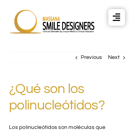
Skip
to
content
Previous
Next
¿Qué son los
polinucleótidos?
Los polinucleótidos son moléculas que