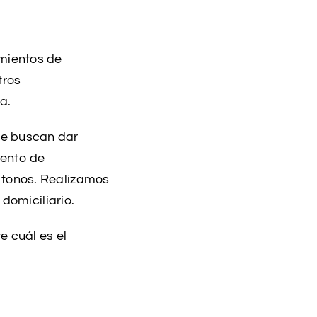
amientos de
tros
a.
ue buscan dar
iento de
 tonos. Realizamos
 domiciliario.
e cuál es el