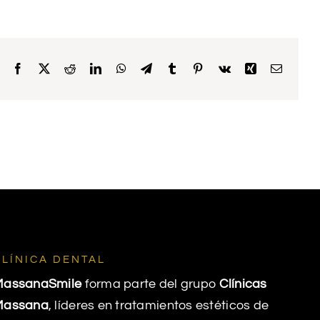
Facebook
X
Reddit
LinkedIn
WhatsApp
Telegram
Tumblr
Pinterest
Vk
Xing
Email
CLÍNICA DENTAL
MassanaSmile
forma parte del grupo
Clínicas
Massana
, líderes en tratamientos estéticos de