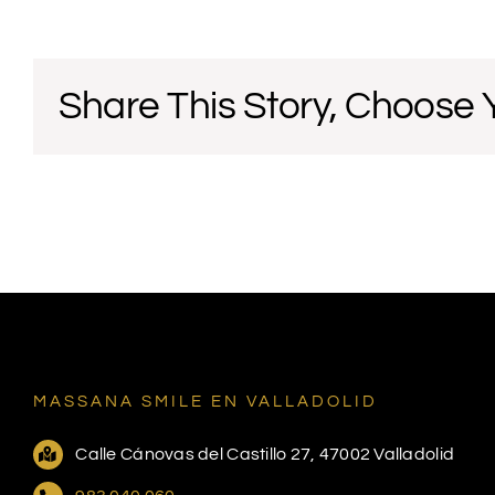
Share This Story, Choose 
MASSANA SMILE EN VALLADOLID
Calle Cánovas del Castillo 27, 47002 Valladolid