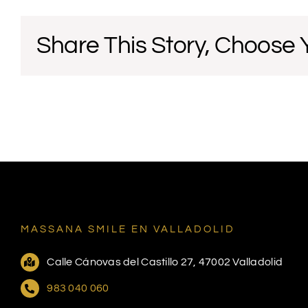
Share This Story, Choose 
MASSANA SMILE EN VALLADOLID
Calle Cánovas del Castillo 27, 47002 Valladolid
983 040 060