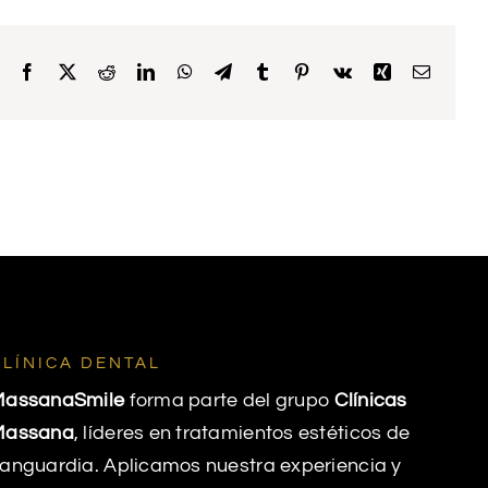
Facebook
X
Reddit
LinkedIn
WhatsApp
Telegram
Tumblr
Pinterest
Vk
Xing
Email
CLÍNICA DENTAL
MassanaSmile
forma parte del grupo
Clínicas
Massana
, líderes en tratamientos estéticos de
anguardia. Aplicamos nuestra experiencia y